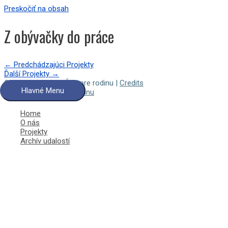
Preskočiť na obsah
Z obývačky do práce
←
Predchádzajúci Projekty
Ďalší Projekty
→
Copyright © 2026
Čas pre rodinu
|
Credits
Hlavné Menu
Powered by
Čas pre rodinu
Home
O nás
Projekty
Archív udalostí